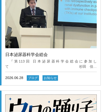
日本泌尿器科学会総会
『第113回 日本泌尿器科学会総会に参加し
て 杉田 佳弘
2026年4月23日から26日にかけて京都府にて開催された第
113回日本泌尿器科学会総会に参加する機会を賜りまし
2026.06.28
ブログ
お知らせ
た。 京都府には自分が初期研修を行った病院があり、研
修医時代の同期、研修医の時にお世話になった上司など懐
かしい顔ぶれに会うことが出来ました。 今回、私は「転
移性腎癌に対するTKI使用による腎機能悪化のリスク因子
の検討」という演題にてポスター発表を行いました。同一
セッションにおいては腎癌の薬物療法に関する演題が多