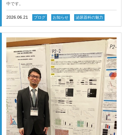
中です。
③総会賞ポスター審査員：前立腺癌 基礎
富崎一向先生 ワークショップ演者 副腎摘除術を再考す
2026.06.21
ブログ
お知らせ
泌尿器科の魅力
る～標準手技とピットフォール～ 湊晶規先生 ①一般
口演：筋層浸潤性膀胱癌に対するdd-MVAC療法とGC療法
の比較（IPTWを用いて） ②総会賞ポスター
審査員：尿路上皮腫瘍 基礎 坪沼裕人先生 一般演題ポ
スター：80歳以上の高齢者におけるロボット支援腹腔鏡下
膀胱全摘除術の周術期成績