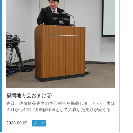
行った記憶が鮮明に残っております。今回の開催地は私の
生まれ故郷の神戸であり、主幹の神戸大学の友人や研修医
時代にお世話になった先輩と久しぶりに会うことができ充
実した学会となりました。 今回、私は留学中に研究した
内容を発表しました。「膀胱癌におけるAR/ERβはHMG-
CoA Reductaseを上昇させシスプラチン耐性を誘導する」
というタイトルで、膀胱癌に対するシスプラチン耐性機序
を研究した結果をポスター報告しました。2年前の留学時
代に研究した内容であり、しばらく時間が経ってしまいま
したが、発表することができてよかったです。内容として
は、スタチンが抗癌作用や発癌防止作用があると言われて
いることに注目し、留学先であった宮本ラボのテーマであ
る核内受容体との関わりを解析した結果、シスプラチン耐
性の改善にも繋がりそうだというのが大筋になります。た
だ自分が注目していたスタチンでは、今のところなかなか
福岡地方会おまけ②
良い結果が出せずにいたので他の方法を探っている所で
先日、佐藤博亮先生の学会報告を掲載しましたが、 実は
す。大学院の時に嫌というほど失敗データと向き合いその
４月から4年目後期修練医として入職した笑顔が愛くるし
耐性は幾分ついたと思うので、めげずにやり遂げられたら
い張大暁先生、 当時泌尿器科１年目だったのですが、す
いいなと思っております。自分としては発表に至る形にな
でに学会デビューを飾っていました♪ 今回の地方会と１１
2026.06.09
ブログ
るまでたくさんの実験を行いました。他大学の発表に目を
月の西日本泌尿器科 in 高知 新行橋病院勤務期間中、鍛え
やると膨大なデータ量で圧倒されましたが、そこには多く