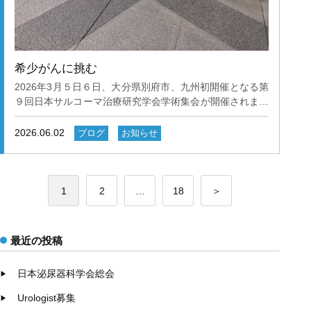
希少がんに挑む
2026年3月５日６日、大分県別府市、九州初開催となる第
９回日本サルコーマ治療研究学会学術集会が開催されまし
た。。 肉腫領域はいわゆる希少がんのカテゴリーで全身
のあらゆる臓器に発生します。 学会には整形外科・一般
2026.06.02
ブログ
お知らせ
外科・泌尿器科・婦人科・皮膚科・形成外科・腫瘍内科・
放射線科・病理診断科など、多くの領域の先生方が参加さ
れました。診療科や職種の垣根を越えた学際的な協力が不
投
可欠な分野です。 当教室からは湊 晶規先生が参加され、
1
2
…
18
＞
稿
『Paratesticular soft tissue sarcomaの治療と長期予後に
関する検討』が、 全演題の中から8演題のみが選出される
の
優秀演題に採択され、泌尿器科からは唯一の選出となりま
ペ
最近の投稿
した。
ー
日本泌尿器科学会総会
ジ
送
Urologist募集