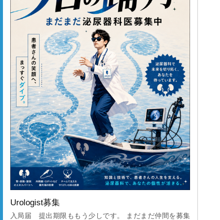
く、最新の知見を共有いただき、大変有意義な時間となり
ました。特に印象深かったのは免疫チェックポイント阻害
薬の副作用が出やすい分子生物学的な視点を基礎研究の先
生が発表されているセッションでした。勉強不足であり、
聞いたこともない受容体の話でしたが、このような視点が
あるのかと大変勉強になりました。 また会場にはパネル
ディスカッションのセッションがあり、聴衆が投票を行う
参加型の講演もありました。演題は金銭面の問題や既往歴
の問題で標準治療が出来ないような症例が設定されてお
り、様々な意見がありました。腎癌の原発に対する放射線
治療や血管内塞栓術など自分があまり経験のない治療選択
肢に関しても盛んに討論が行われており、大変勉強になり
ました。 今回得られた知見を日々の診療へ還元し、より
質の高い医療提供に努めてまいりたいと存じます。 最後
になりますが、このような貴重な学会参加の機会をお与え
くださいました医局の先生方ならびにスタッフの皆様に、
深く感謝申し上げます。今後ともご指導ご鞭撻のほど、何
卒よろしくお願い申し上げます。』 京都府立医科大学主
幹にて開催されたJUAの参加記当教室からは他に以下の先
生が参加されました。 柏木英志教授 ①International
Urologist募集
session（ePoster） の座長 ②パネルディス
入局届 提出期限ももう少しです。 まだまだ仲間を募集
カッションの座長：大学院生活の実際、基礎研究への誘い