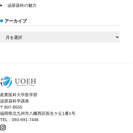
泌尿器科の魅力
アーカイブ
ア
ー
カ
イ
ブ
産業医科大学医学部
泌尿器科学講座
〒807-8555
福岡県北九州市八幡西区医生ケ丘1番1号
TEL：093-691-7446