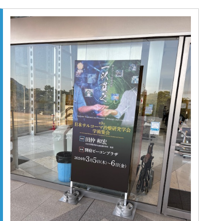
ていただいた経験を糧に 今年は全国デビューに挑戦しま
の苦労がなされたのだろうなと感じましたし、自分の研究
す!(^^)!
のモチベーションにもなりました。 学会後には、神戸の
震災復興イベントであるルミナリエに久しぶりに足を運び
ました。相変わらず多くの人で賑わっておりました。以前
より規模は縮小し、少し寂しい気持ちにもなりましたが、
幼少期からしばしば参加していたイベントだったので、故
郷を懐かしむことができて良かったです。』 産業医科大
学泌尿器科では、 大学院進学や留学に興味をもっている
方も随時募集中です。