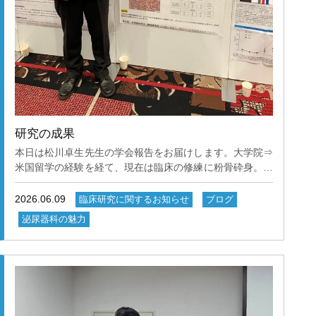
研究の成果
本日は松川卓生先生の学会報告をお届けします。大学院⇒
米国留学の経験を経て、現在は臨床の修練に粉骨砕身。４
月から九州労災病院で勤務中です。 『第35回 泌尿器科
分子・細胞研究会 参加記
2026.06.09
臨床研究に関するお知らせ
ブログ
泌尿器科の魅力
松川卓生 2026年2月6
日、7日に神戸で開催された泌尿器科分子・細胞研究会に
参加致しましたのでご報告します。学会テーマは、熱く語
ろう～泌尿器科基礎研究～という内容で各大学から様々な
演題が発表されておりました。この学会は、学会名からも
想像できるように基礎研究を発表する場であります。私が
この学会で発表するのは2回目であり、前回は冬の秋田に