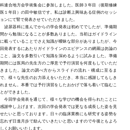
科連合地方会学術集会に参加しました。医師３年目（後期修練
医１年目）の田中敏信です。私は診断上興味ある症例のセッシ
ョンにて腎で発表させていただきました。
泌尿器科に進んでからの学会発表は初めてでしたが、準備期
間から勉強になることが多数ありました。当初はガイドライン
に載っていることでさえ知識が曖昧な部分がありましたが、今
回発表するにあたりガイドラインのエビデンスの網羅は勿論の
こと、論文を多数引いて知識を深めるように試みました。準備
期間には医局の先生方のご厚意で予行演習を何度もしていただ
きました。論文の調べ方からスライドの流れ・構成に至るま
で、様々な先生のお力添えをいただき、本当に感謝してもしき
れません。本番では予行演習をしたおかげで落ち着いて臨むこ
とができました。
今回学会発表を通じて、様々な学びの機会を得られたことに
感謝申し上げます。次回の学会発表では更なる成長した姿を見
せたいと思っております。日々の臨床業務にも研究する姿勢を
忘れず日進月歩で励んでいきたいと思いますので今後ともよろ
しくお願いいたします。